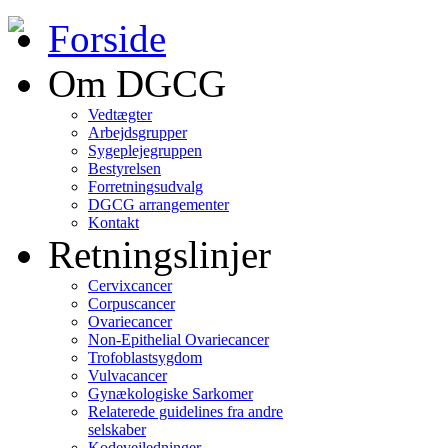
Forside
Om DGCG
Vedtægter
Arbejdsgrupper
Sygeplejegruppen
Bestyrelsen
Forretningsudvalg
DGCG arrangementer
Kontakt
Retningslinjer
Cervixcancer
Corpuscancer
Ovariecancer
Non-Epithelial Ovariecancer
Trofoblastsygdom
Vulvacancer
Gynækologiske Sarkomer
Relaterede guidelines fra andre
selskaber
Kodevejledninger