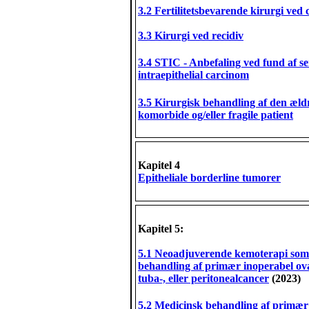
3.2 Fertilitetsbevarende kirurgi ved c
3.3 Kirurgi ved recidiv
3.4 STIC - Anbefaling ved fund af se
intraepithelial carcinom
3.5 Kirurgisk behandling af den æld
komorbide og/eller fragile patient
Kapitel 4
Epitheliale borderline tumorer
Kapitel 5:
5.1 Neoadjuverende kemoterapi som 
behandling af primær inoperabel ova
tuba-, eller peritonealcancer
(2023)
5.2 Medicinsk behandling af primær