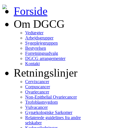
Forside
Om DGCG
Vedtægter
Arbejdsgrupper
Sygeplejegruppen
Bestyrelsen
Forretningsudvalg
DGCG arrangementer
Kontakt
Retningslinjer
Cervixcancer
Corpuscancer
Ovariecancer
Non-Epithelial Ovariecancer
Trofoblastsygdom
Vulvacancer
Gynækologiske Sarkomer
Relaterede guidelines fra andre
selskaber
Kodevejledninger