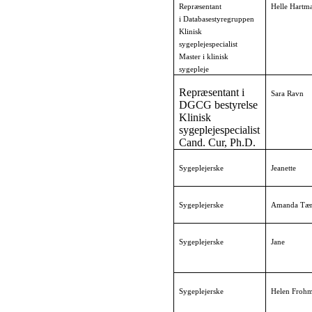
Repræsentant
Helle Hartm
Sygeplejerske
Amanda
i
Databasestyregruppen
Klinisk
sygeplejespecialist
Sygeplejerske 
Helle 
Master i klinisk
Hartmann
sygepleje
Repræsentant i
Sara Ravn
DGCG bestyrelse
Sygeplejerske
Lone
Klinisk
sygeplejespecialist
Cand. Cur, Ph.D.
Sygeplejerske
Birgitte Nøhr
Sygeplejerske
Jeanette
Sygeplejerske
Kamilla 
Z
Sygeplejerske
Amanda Tær
Brix   
Klinisk Sygeplejerske, 
Mette Linnet
Sygeplejerske
Jane
forsker og 
sygeplejespecialist, 
MPH, 
PhD
Sygeplejerske
Helen Froh
Sygeplejerske 
Linda  
Lausten