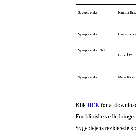
Sygeplejerske 
Karen 
Sygeplejerske
Kamilla B
Sygeplejerske
Linda Laust
Sygeplejerske, Ph.D
Twis
Laila
Sygeplejerske
Mette Karen
Klik
HER
for at downloa
For kliniske vedledninger
Sygeplejens reviderede k